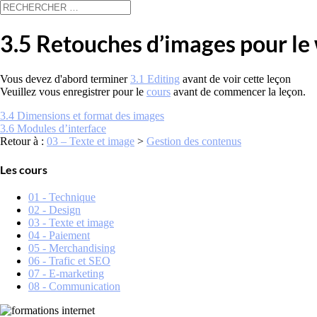
3.5 Retouches d’images pour le
Vous devez d'abord terminer
3.1 Editing
avant de voir cette leçon
Veuillez vous enregistrer pour le
cours
avant de commencer la leçon.
3.4 Dimensions et format des images
3.6 Modules d’interface
Retour à :
03 – Texte et image
>
Gestion des contenus
Les cours
01 - Technique
02 - Design
03 - Texte et image
04 - Paiement
05 - Merchandising
06 - Trafic et SEO
07 - E-marketing
08 - Communication